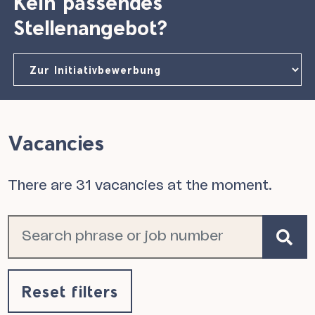
Kein passendes
Stellenangebot?
Vacancies
There are 31 vacancies at the moment.
Search phrase or j
Fi
va
Reset filters