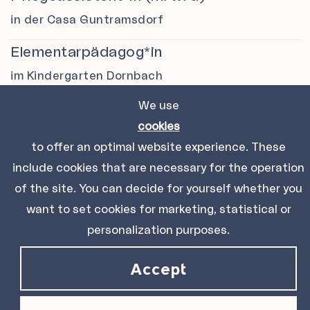
in der Casa Guntramsdorf
Elementarpädagog*in
im Kindergarten Dornbach
We use
Elementarpädagog*in
cookies
im Kindergarten Hirschstetten
to offer an optimal website experience. These
Pflegefachassistent*in (m/w/d)
include cookies that are necessary for the operation
in der Casa Guntramsdorf
of the site. You can decide for yourself whether you
want to set cookies for marketing, statistical or
Elementarpädagog*in (m/w/d)
personalization purposes.
im Kindergarten Leopoldau
Accept
Elementarpädagog*innen
im Kindergarten Oberlaa